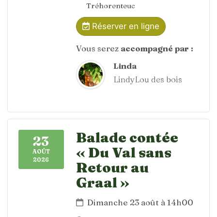
Tréhorenteuc
Réserver en ligne
Vous serez
accompagné par :
Linda
LindyLou des bois
Balade contée
23
« Du Val sans
AOÛT
2026
Retour au
Graal »
Dimanche 23 août à 14h00