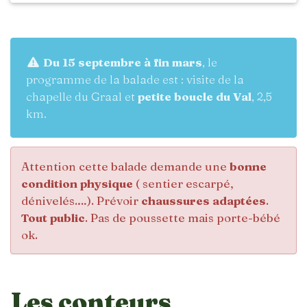
Du 15 septembre à fin mars
, le
programme de la balade est : visite de la
chapelle du Graal et
petite boucle du Val
, 2,5
km.
Attention cette balade demande une
bonne
condition physique
( sentier escarpé,
dénivelés.…). Prévoir
chaussures adaptées
.
Tout public
. Pas de poussette mais porte-bébé
ok.
Les conteurs