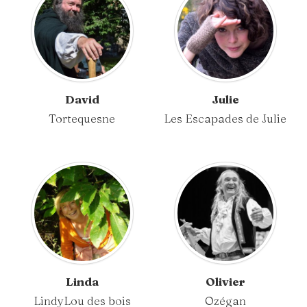
David
Julie
Tortequesne
Les Escapades de Julie
Linda
Olivier
LindyLou des bois
Ozégan