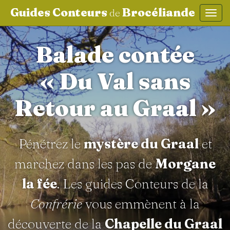
Guides Conteurs
Brocéliande
de
Affic
aller au contenu
Balade contée
« Du Val sans
Retour au Graal »
Pénétrez le
mystère du Graal
et
marchez dans les pas de
Morgane
la fée
. Les guides Conteurs de la
Confrérie
vous emmènent à la
découverte de la
Chapelle du Graal