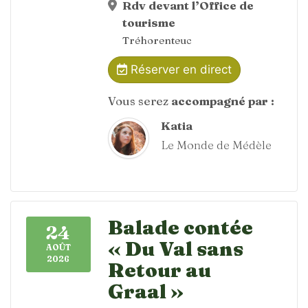
Rdv devant l’Office de
tourisme
Tréhorenteuc
Réserver en direct
Vous serez
accompagné par :
Katia
Le Monde de Médèle
Balade contée
24
« Du Val sans
AOÛT
2026
Retour au
Graal »