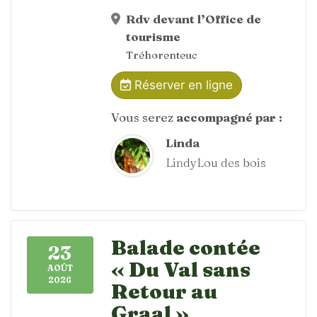
Rdv devant l’Office de
tourisme
Tréhorenteuc
Réserver en ligne
Vous serez
accompagné par :
Linda
LindyLou des bois
Balade contée
23
« Du Val sans
AOÛT
2026
Retour au
Graal »