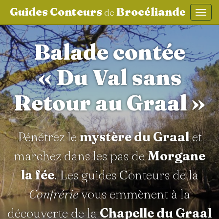
Guides Conteurs
Brocéliande
de
Affic
aller au contenu
Balade contée
« Du Val sans
Retour au Graal »
Pénétrez le
mystère du Graal
et
marchez dans les pas de
Morgane
la fée
. Les guides Conteurs de la
Confrérie
vous emmènent à la
découverte de la
Chapelle du Graal