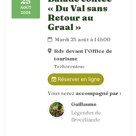
25
« Du Val sans
AOÛT
2026
Retour au
Graal »
Mardi 25 août à 14h00
Rdv devant l’Office de
tourisme
Tréhorenteuc
Réserver en ligne
Vous serez
accompagné par :
Guillaume
Légendes de
Brocéliande