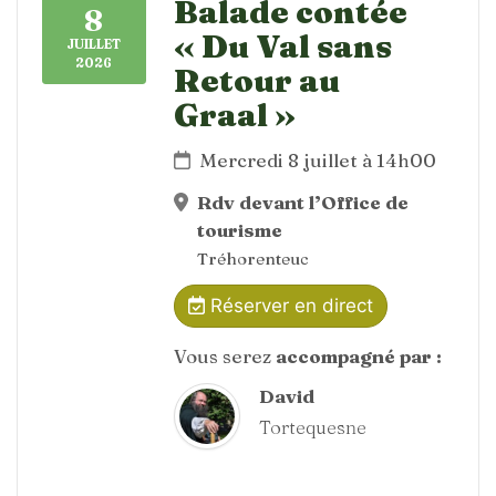
Balade contée
8
« Du Val sans
JUILLET
2026
Retour au
Graal »
Mercredi 8 juillet à 14h00
Rdv devant l’Office de
tourisme
Tréhorenteuc
Réserver en direct
Vous serez
accompagné par :
David
Tortequesne