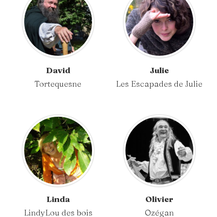
David
Julie
Tortequesne
Les Escapades de Julie
Linda
Olivier
LindyLou des bois
Ozégan