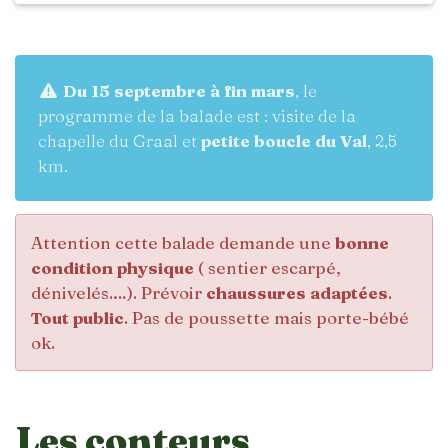
Du 15 septembre à fin mars
, le
programme de la balade est : visite de la
chapelle du Graal et
petite boucle du Val
, 2,5
km.
Attention cette balade demande une
bonne
condition physique
( sentier escarpé,
dénivelés.…). Prévoir
chaussures adaptées
.
Tout public
. Pas de poussette mais porte-bébé
ok.
Les conteurs