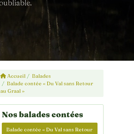
oubliable.
Accueil
Balades
Balade contée « Du Val sans Retour
au Graal »
Nos balades contées
Balade contée « Du Val sans Retour