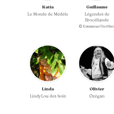
Katia
Guillaume
Le Monde de Médèle
Légendes de
Brocéliande
© Emmanuel Berthie
Linda
Olivier
LindyLou des bois
Ozégan