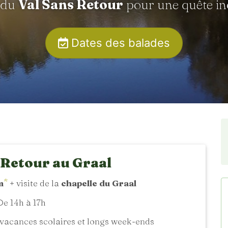
 du
Val Sans Retour
pour une quête in
Dates des balades
 Retour au Graal
*
m
+ visite de la
chapelle du Graal
e 14h à 17h
vacances scolaires et longs week-ends