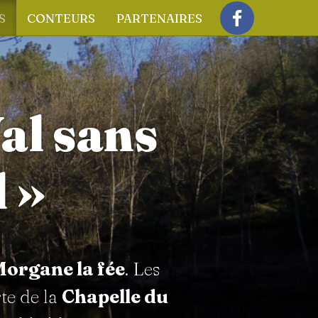
S
CONTEURS
PARTENAIRES
Facebook
al sans
 »
organe la fée
. Les
te de la
Chapelle du