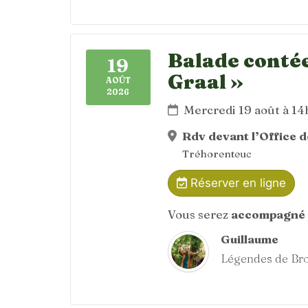
Balade contée
19
Graal »
AOÛT
2026
Mercredi 19 août à 1
Rdv devant l’Office 
Tréhorenteuc
Réserver en ligne
Vous serez
accompagné 
Guillaume
Légendes de Br