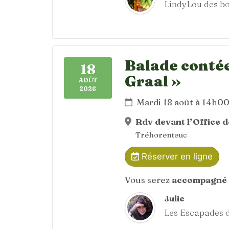
LindyLou des bo
Balade contée
18
Graal »
AOÛT
2026
Mardi 18 août à 14h0
Rdv devant l’Office 
Tréhorenteuc
Réserver en ligne
Vous serez
accompagné 
Julie
Les Escapades d