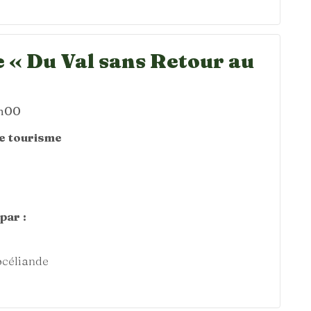
 « Du Val sans Retour au
4h00
de tourisme
par :
océliande