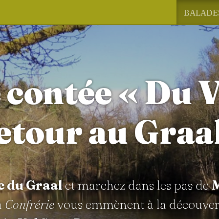
BALADE
 contée « Du V
etour au Graal
e du Graal
et marchez dans les pas de
M
a
Confrérie
vous emmènent à la découver