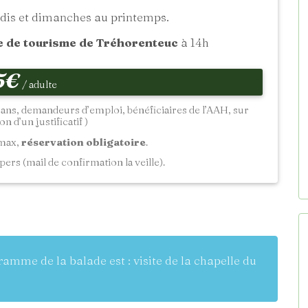
dis et dimanches au printemps.
e de tourisme de Tréhorenteuc
à 14h
5€
/ adulte
18 ans, demandeurs d’emploi, bénéficiaires de l’AAH, sur
n d’un justificatif )
 max,
réservation obligatoire
.
pers (mail de confirmation la veille).
gramme de la balade est : visite de la chapelle du