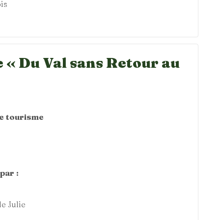
is
 « Du Val sans Retour au
0
de tourisme
par :
e Julie