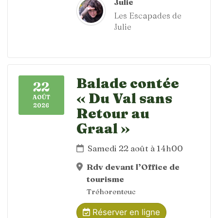
Julie
Les Escapades de
Julie
Balade contée
22
« Du Val sans
AOÛT
2026
Retour au
Graal »
Samedi 22 août à 14h00
Rdv devant l’Office de
tourisme
Tréhorenteuc
Réserver en ligne