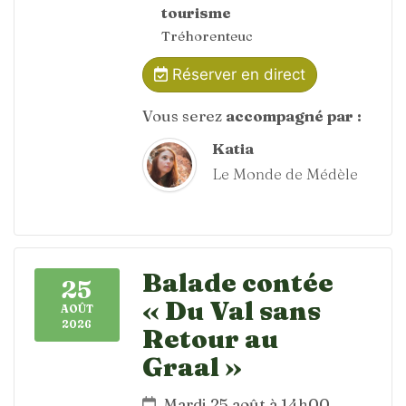
tourisme
Tréhorenteuc
Réserver en direct
Vous serez
accompagné par :
Katia
Le Monde de Médèle
Balade contée
25
« Du Val sans
AOÛT
2026
Retour au
Graal »
Mardi 25 août à 14h00