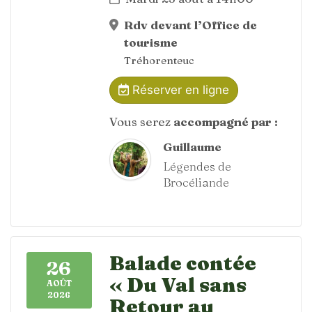
Rdv devant l’Office de
tourisme
Tréhorenteuc
Réserver en ligne
Vous serez
accompagné par :
Guillaume
Légendes de
Brocéliande
Balade contée
26
« Du Val sans
AOÛT
2026
Retour au