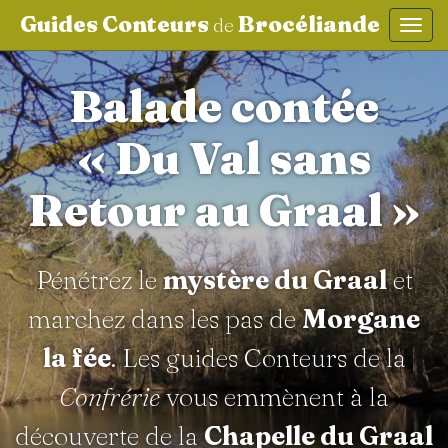
Guides Conteurs
Brocéliande
de
Affic
aller au contenu
Balade contée
« Du Val sans
Retour au Graal »
Pénétrez le
mystère du Graal
et
marchez dans les pas de
Morgane
la fée
. Les guides Conteurs de la
Confrérie
vous emmènent à la
découverte de la
Chapelle du Graal