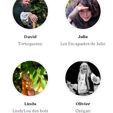
David
Julie
Tortequesne
Les Escapades de Julie
Linda
Olivier
LindyLou des bois
Ozégan