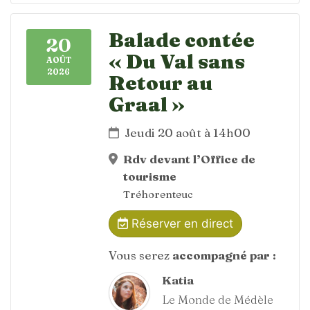
Balade contée
20
« Du Val sans
AOÛT
2026
Retour au
Graal »
Jeudi 20 août à 14h00
Rdv devant l’Office de
tourisme
Tréhorenteuc
Réserver en direct
Vous serez
accompagné par :
Katia
Le Monde de Médèle