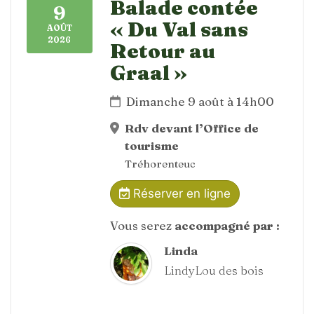
Balade contée
9
« Du Val sans
AOÛT
2026
Retour au
Graal »
Dimanche 9 août à 14h00
Rdv devant l’Office de
tourisme
Tréhorenteuc
Réserver en ligne
Vous serez
accompagné par :
Linda
LindyLou des bois