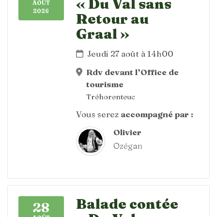
« Du Val sans
AOÛT
2026
Retour au
Graal »
Jeudi 27 août à 14h00
Rdv devant l’Office de
tourisme
Tréhorenteuc
Vous serez
accompagné par :
Olivier
Ozégan
Balade contée
28