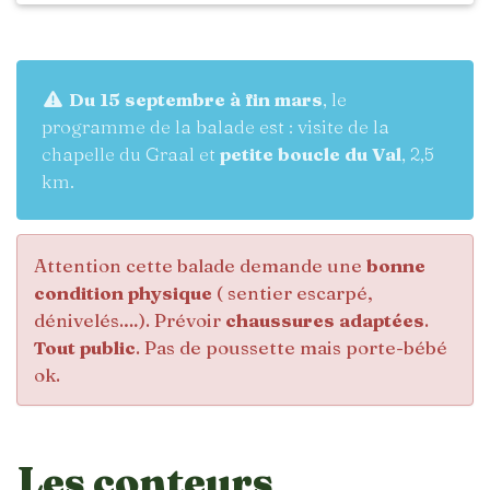
Du 15 septembre à fin mars
, le
programme de la balade est : visite de la
chapelle du Graal et
petite boucle du Val
, 2,5
km.
Attention cette balade demande une
bonne
condition physique
( sentier escarpé,
dénivelés.…). Prévoir
chaussures adaptées
.
Tout public
. Pas de poussette mais porte-bébé
ok.
Les conteurs