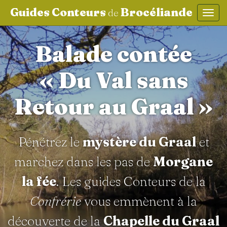
Guides Conteurs
Brocéliande
de
Affic
aller au contenu
Balade contée
« Du Val sans
Retour au Graal »
Pénétrez le
mystère du Graal
et
marchez dans les pas de
Morgane
la fée
. Les guides Conteurs de la
Confrérie
vous emmènent à la
découverte de la
Chapelle du Graal