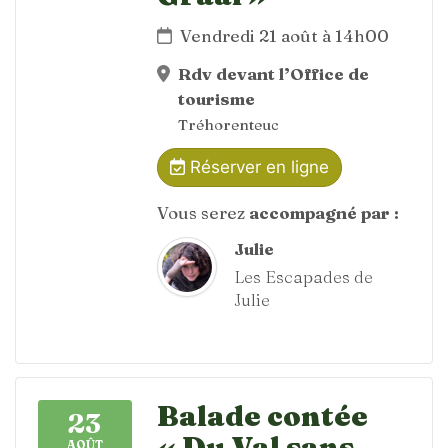
Vendredi 21 août à 14h00
Rdv devant l’Office de
tourisme
Tréhorenteuc
Réserver en ligne
Vous serez
accompagné par :
Julie
Les Escapades de
Julie
Balade contée
23
« Du Val sans
AOÛT