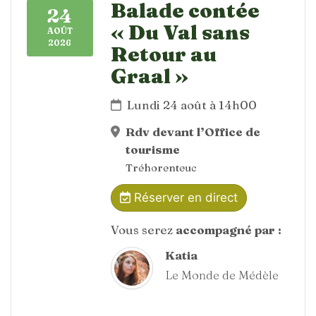
Balade contée
24
« Du Val sans
AOÛT
2026
Retour au
Graal »
Lundi 24 août à 14h00
Rdv devant l’Office de
tourisme
Tréhorenteuc
Réserver en direct
Vous serez
accompagné par :
Katia
Le Monde de Médèle