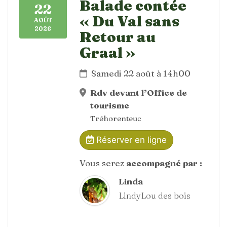
Balade contée
22
« Du Val sans
AOÛT
2026
Retour au
Graal »
Samedi 22 août à 14h00
Rdv devant l’Office de
tourisme
Tréhorenteuc
Réserver en ligne
Vous serez
accompagné par :
Linda
LindyLou des bois