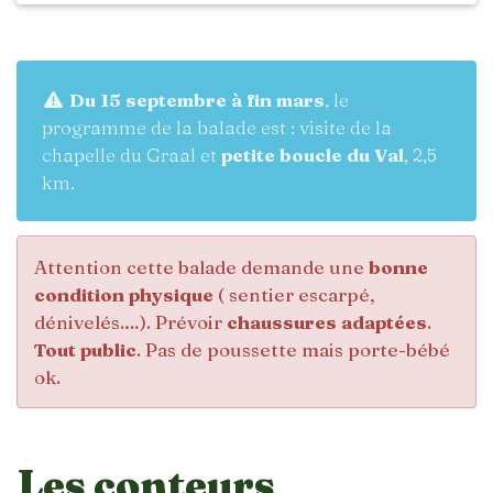
Du 15 septembre à fin mars
, le
programme de la balade est : visite de la
chapelle du Graal et
petite boucle du Val
, 2,5
km.
Attention cette balade demande une
bonne
condition physique
( sentier escarpé,
dénivelés.…). Prévoir
chaussures adaptées
.
Tout public
. Pas de poussette mais porte-bébé
ok.
Les conteurs