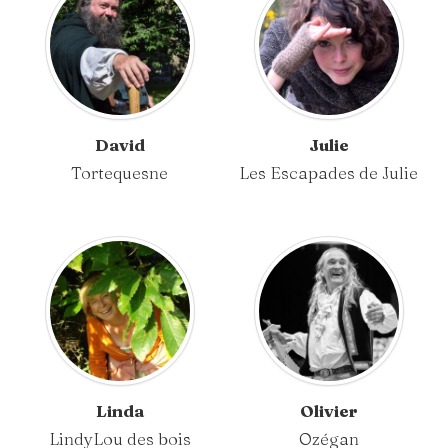
David
Julie
Tortequesne
Les Escapades de Julie
Linda
Olivier
LindyLou des bois
Ozégan