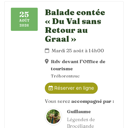
Balade contée
25
« Du Val sans
AOÛT
2026
Retour au
Graal »
Mardi 25 août à 14h00
Rdv devant l’Office de
tourisme
Tréhorenteuc
Réserver en ligne
Vous serez
accompagné par :
Guillaume
Légendes de
Brocéliande