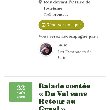
Rdv devant l’Office de
tourisme
Tréhorenteuc
Réserver en ligne
Vous serez
accompagné par :
Julie
Les Escapades de
Julie
Balade contée
22
« Du Val sans
AOÛT
2026
Retour au
Graal »