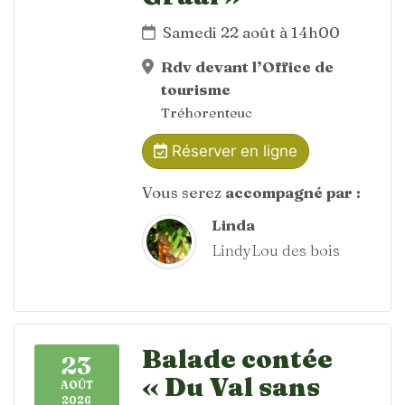
Samedi 22 août à 14h00
Rdv devant l’Office de
tourisme
Tréhorenteuc
Réserver en ligne
Vous serez
accompagné par :
Linda
LindyLou des bois
Balade contée
23
« Du Val sans
AOÛT
2026