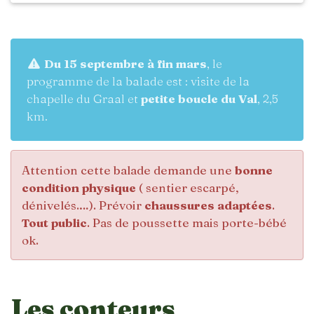
Du 15 septembre à fin mars
, le
programme de la balade est : visite de la
chapelle du Graal et
petite boucle du Val
, 2,5
km.
Attention cette balade demande une
bonne
condition physique
( sentier escarpé,
dénivelés.…). Prévoir
chaussures adaptées
.
Tout public
. Pas de poussette mais porte-bébé
ok.
Les conteurs