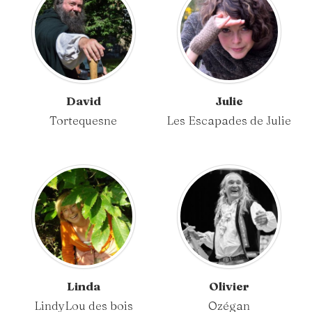
David
Julie
Tortequesne
Les Escapades de Julie
Linda
Olivier
LindyLou des bois
Ozégan