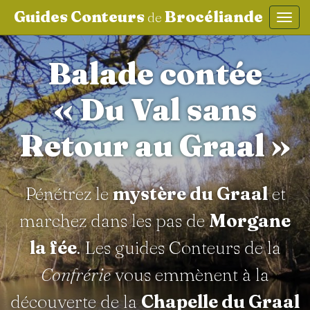
Guides Conteurs
Brocéliande
de
Affic
aller au contenu
Balade contée
« Du Val sans
Retour au Graal »
Pénétrez le
mystère du Graal
et
marchez dans les pas de
Morgane
la fée
. Les guides Conteurs de la
Confrérie
vous emmènent à la
découverte de la
Chapelle du Graal