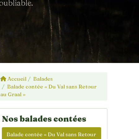
oubliable.
Accueil
Balades
Balade contée « Du Val sans Retour
au Graal »
Nos balades contées
Balade contée « Du Val sans Retour