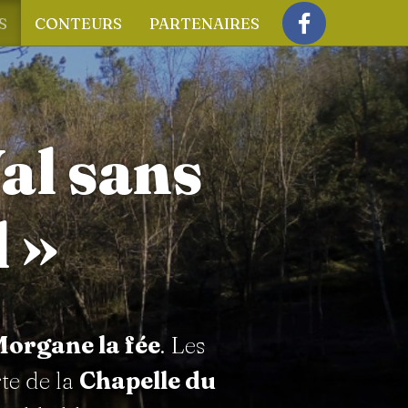
S
CONTEURS
PARTENAIRES
Facebook
al sans
 »
organe la fée
. Les
te de la
Chapelle du