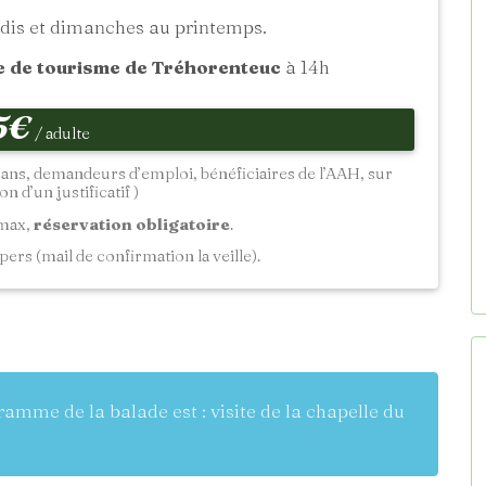
dis et dimanches au printemps.
e de tourisme de Tréhorenteuc
à 14h
5€
/ adulte
18 ans, demandeurs d’emploi, bénéficiaires de l’AAH, sur
n d’un justificatif )
 max,
réservation obligatoire
.
pers (mail de confirmation la veille).
gramme de la balade est : visite de la chapelle du