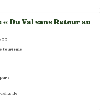
 « Du Val sans Retour au
4h00
de tourisme
par :
océliande