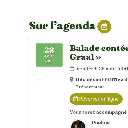
Sur l’agenda
Balade contée
28
Graal »
AOÛT
2026
Vendredi 28 août à 1
Rdv devant l’Office 
Tréhorenteuc
Réserver en ligne
Vous serez
accompagné 
Pauline