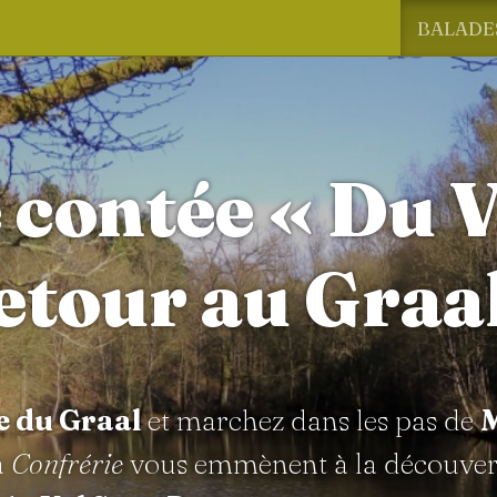
BALADE
 contée « Du V
etour au Graal
e du Graal
et marchez dans les pas de
M
a
Confrérie
vous emmènent à la découver