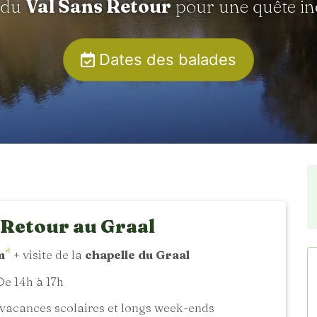
 du
Val Sans Retour
pour une quête in
Dates des balades
 Retour au Graal
*
m
+ visite de la
chapelle du Graal
e 14h à 17h
vacances scolaires et longs week-ends