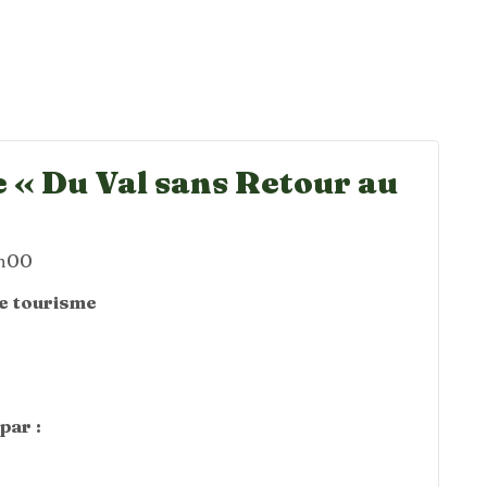
 « Du Val sans Retour au
4h00
de tourisme
par :