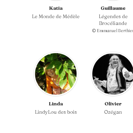
Katia
Guillaume
Le Monde de Médèle
Légendes de
Brocéliande
© Emmanuel Berthie
Linda
Olivier
LindyLou des bois
Ozégan