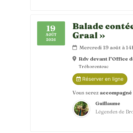
Balade contée
19
Graal »
AOÛT
2026
Mercredi 19 août à 1
Rdv devant l’Office 
Tréhorenteuc
Réserver en ligne
Vous serez
accompagné 
Guillaume
Légendes de Br