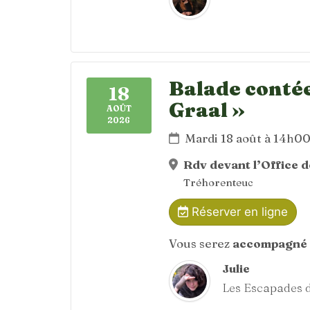
Balade contée
18
Graal »
AOÛT
2026
Mardi 18 août à 14h0
Rdv devant l’Office 
Tréhorenteuc
Réserver en ligne
Vous serez
accompagné 
Julie
Les Escapades d