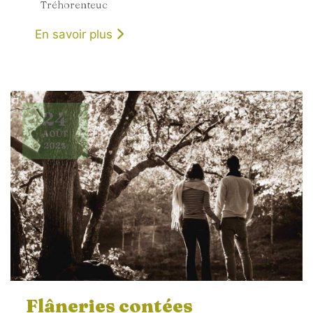
Tréhorenteuc
En savoir plus
24
AOÛT
2025
Flâneries contées