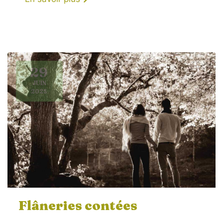
29
JUIN
2025
Flâneries contées