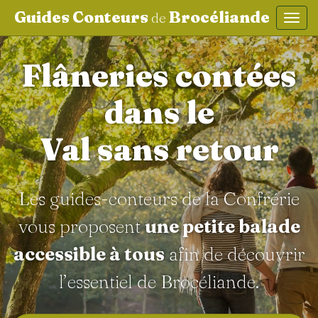
Guides Conteurs
Brocéliande
de
Affic
aller au contenu
Flâneries contées
dans le
Val sans retour
Les guides-conteurs de la Confrérie
vous proposent
une petite balade
accessible à tous
afin de découvrir
l’essentiel de Brocéliande.