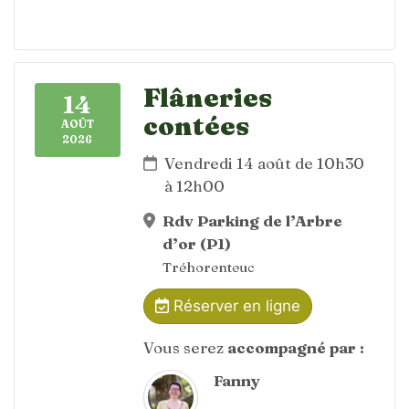
Flâneries
14
contées
AOÛT
2026
Vendredi 14 août de 10h30
à 12h00
Rdv Parking de l’Arbre
d’or (P1)
Tréhorenteuc
Réserver en ligne
Vous serez
accompagné par :
Fanny