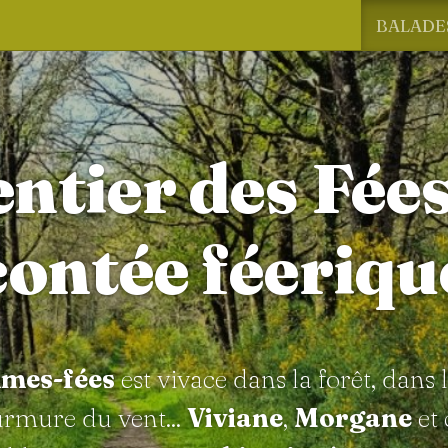
BALADE
entier des Fée
contée féeriqu
mes-fées
est vivace dans la forêt, dans l
urmure du vent...
Viviane
,
Morgane
et 