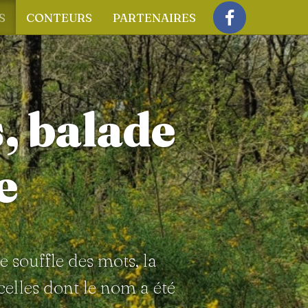
S
CONTEURS
PARTENAIRES
Facebook
s, balade
e
e souffle des mots, la
celles dont le nom a été