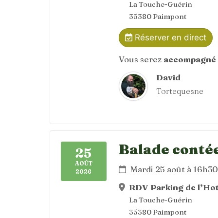
La Touche-Guérin
35380 Paimpont
Réserver en direct
Vous serez
accompagné 
David
Tortequesne
Balade contée 
25
AOÛT
Mardi 25 août à 16h3
2026
RDV Parking de l’Hot
La Touche-Guérin
35380 Paimpont