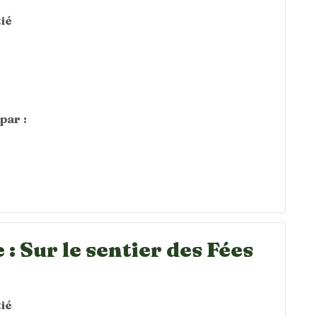
ié
par :
: Sur le sentier des Fées
ié