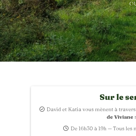
o
Sur le se
David et Katia vous mènent à travers l
de Viviane
s
De 16h30 à 19h — Tous les m