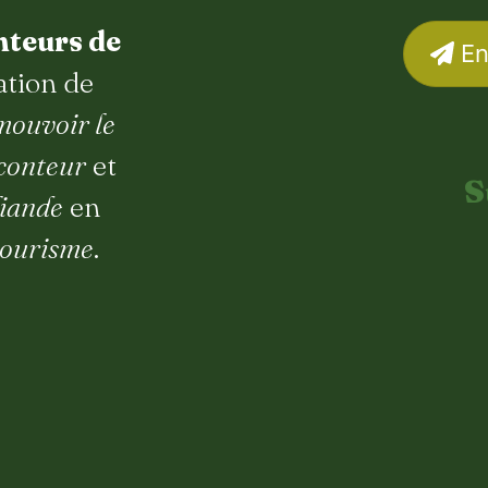
nteurs de
En
ation de
mouvoir le
-conteur
et
S
liande
en
tourisme
.