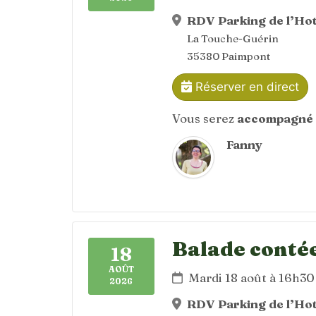
RDV Parking de l’Hot
La Touche-Guérin
35380 Paimpont
Réserver en direct
Vous serez
accompagné 
Fanny
Balade contée 
18
AOÛT
Mardi 18 août à 16h30
2026
RDV Parking de l’Hot