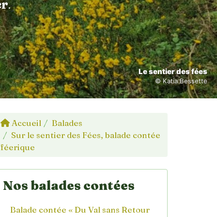
er
.
Le sentier des fées
© Katia Bessette
Accueil
Balades
Sur le sentier des Fées, balade contée
féerique
Nos balades contées
Balade contée « Du Val sans Retour