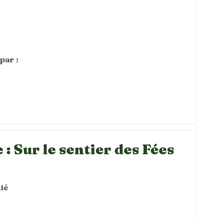
par :
: Sur le sentier des Fées
0
ié