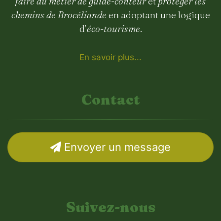
faire du métier de guide-conteur
et
protéger les
chemins de Brocéliande
en adoptant une logique
d’
éco-tourisme
.
En savoir plus...
Contact
Envoyer un message
Suivez-nous