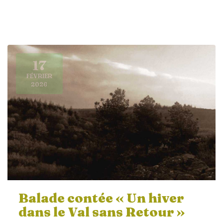
17
FÉVRIER
2026
Balade contée « Un hiver
dans le Val sans Retour »