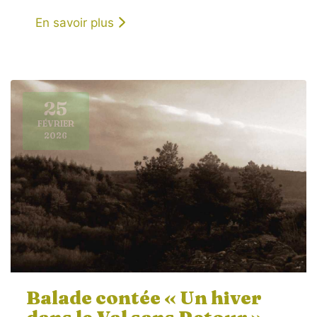
En savoir plus
25
FÉVRIER
2026
Balade contée « Un hiver