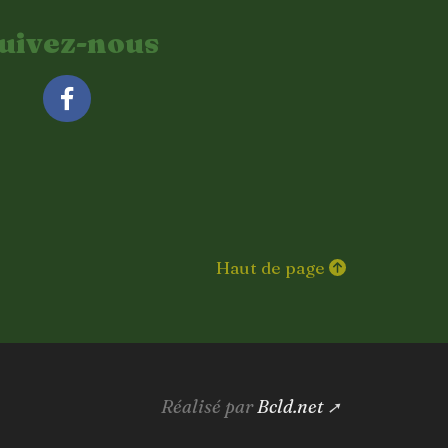
uivez-nous
Facebook
Haut de page
Réalisé par
Bcld.net