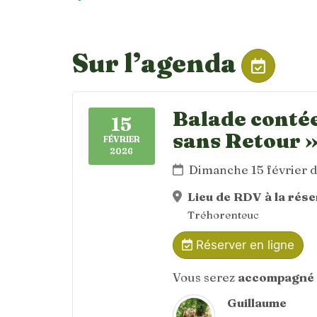
Sur l’agenda
Balade contée
15
sans Retour 
FÉVRIER
2026
Dimanche 15 février 
Lieu de RDV à la rés
Tréhorenteuc
Réserver en ligne
Vous serez
accompagné 
Guillaume