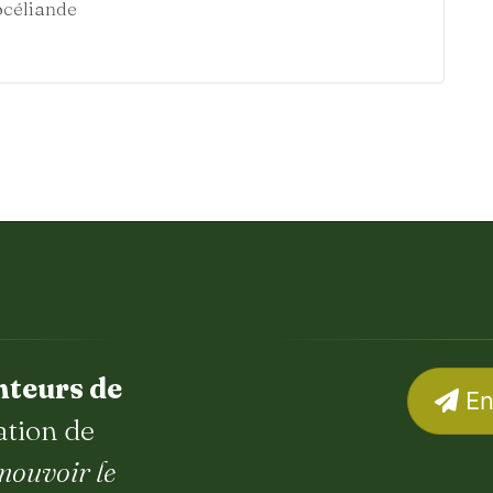
océliande
nteurs de
En
ation de
mouvoir le