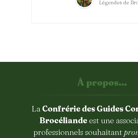
Légendes de Br
À propos...
La
Confrérie des Guides Co
Brocéliande
est une associ
professionnels souhaitant
pro