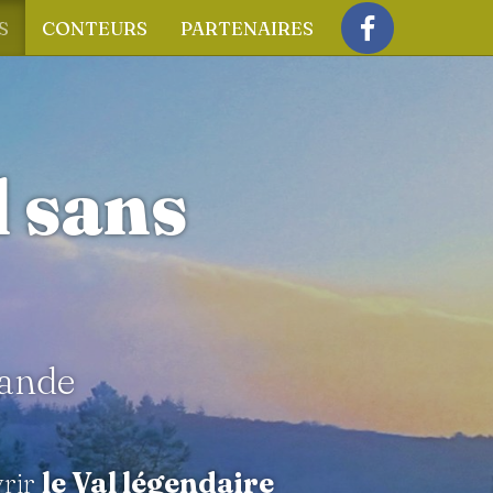
S
CONTEURS
PARTENAIRES
Facebook
l sans
iande
vrir
le Val légendaire