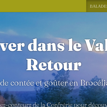
BALADE
ver dans le Va
Retour
de contée et goûter en Brocél
des-conteurs de la Confrérie pour décou