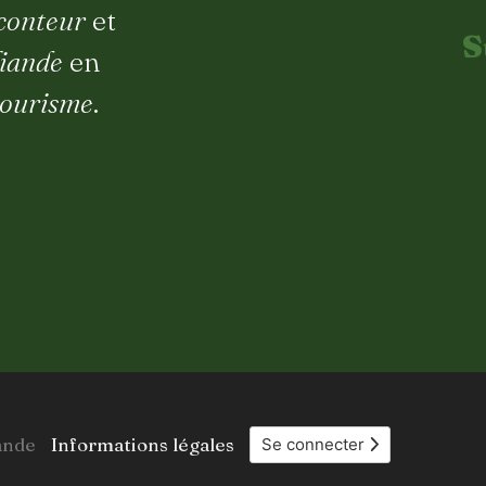
-conteur
et
S
liande
en
tourisme
.
ande
Informations légales
Se connecter