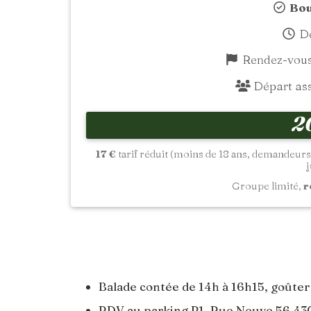
Bou
De
Rendez-vous 
Départ assu
2
17 €
tarif réduit (moins de 18 ans, demandeurs
j
Groupe limité,
r
Balade contée de 14h à 16h15, goûter
RDV au parking P1, Rue Neuve 56 4