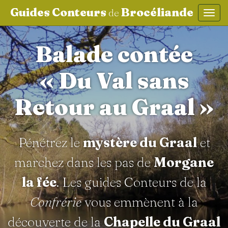
Guides Conteurs
Brocéliande
de
Affic
aller au contenu
Balade contée
« Du Val sans
Retour au Graal »
Pénétrez le
mystère du Graal
et
marchez dans les pas de
Morgane
la fée
. Les guides Conteurs de la
Confrérie
vous emmènent à la
découverte de la
Chapelle du Graal