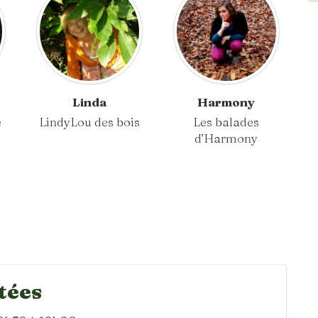
Linda
Harmony
e
LindyLou des bois
Les balades
d’Harmony
tées