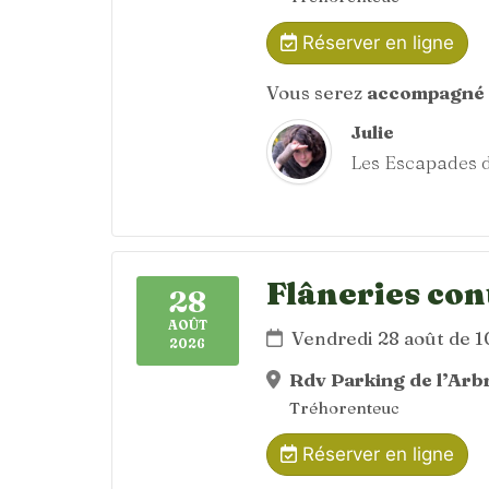
Réserver en ligne
Vous serez
accompagné 
Julie
Les Escapades d
Flâneries con
28
AOÛT
Vendredi 28 août de 
2026
Rdv Parking de l’Arbr
Tréhorenteuc
Réserver en ligne