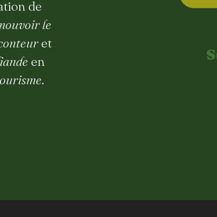
ation de
mouvoir le
-conteur
et
S
liande
en
tourisme
.