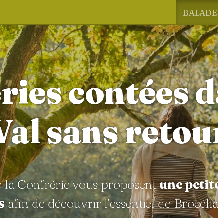
BALADE
ries contées d
Val sans retou
e la Confrérie vous proposent
une petit
s
afin de découvrir l’essentiel de Brocéli