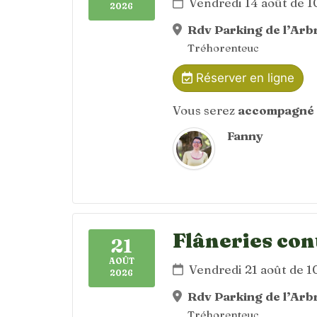
Vendredi 14 août de 
2026
Rdv Parking de l’Arbr
Tréhorenteuc
Réserver en ligne
Vous serez
accompagné 
Fanny
Flâneries con
21
AOÛT
Vendredi 21 août de 
2026
Rdv Parking de l’Arbr
Tréhorenteuc