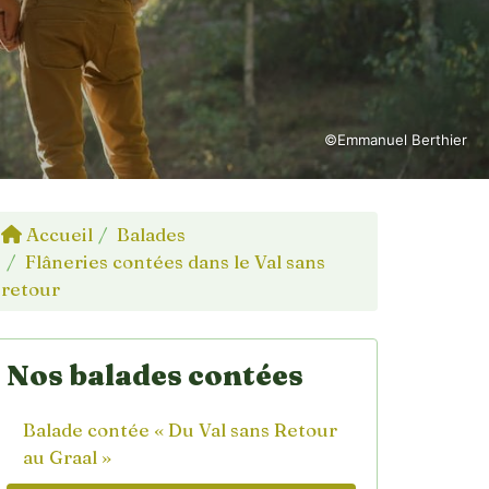
©Emmanuel Berthier
Accueil
Balades
Flâneries contées dans le Val sans
retour
Nos balades contées
Balade contée « Du Val sans Retour
au Graal »