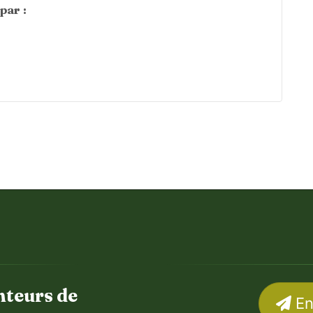
par :
nteurs de
En