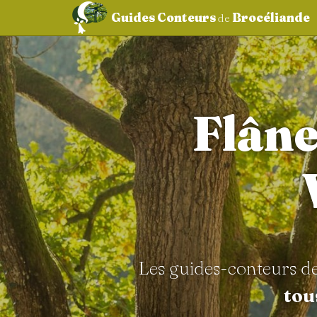
Guides Conteurs
Brocéliande
de
aller au contenu
Flâne
Les guides-conteurs d
tou