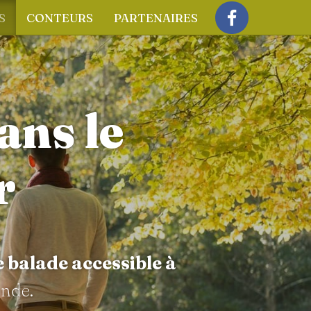
S
CONTEURS
PARTENAIRES
Facebook
ans le
r
e balade accessible à
ande.