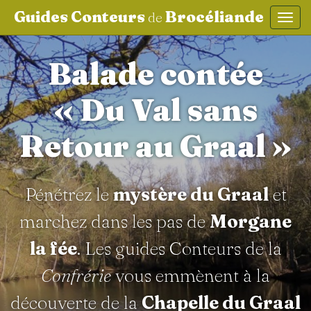
Guides Conteurs
Brocéliande
de
Affic
aller au contenu
Balade contée
« Du Val sans
Retour au Graal »
Pénétrez le
mystère du Graal
et
marchez dans les pas de
Morgane
la fée
. Les guides Conteurs de la
Confrérie
vous emmènent à la
découverte de la
Chapelle du Graal