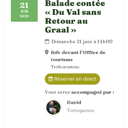
Balade contée
21
« Du Val sans
JUIN
2026
Retour au
Graal »
Dimanche 21 juin à 14h00
Rdv devant l’Office de
tourisme
Tréhorenteuc
Réserver en direct
Vous serez
accompagné par :
David
Tortequesne