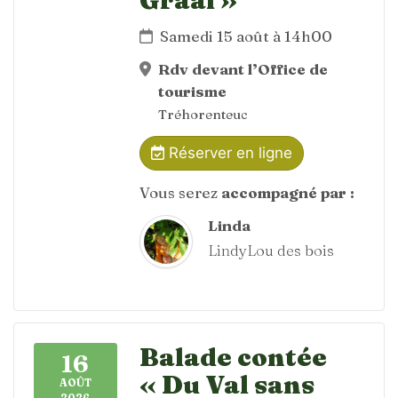
Samedi 15 août à 14h00
Rdv devant l’Office de
tourisme
Tréhorenteuc
Réserver en ligne
Vous serez
accompagné par :
Linda
LindyLou des bois
Balade contée
16
« Du Val sans
AOÛT
2026