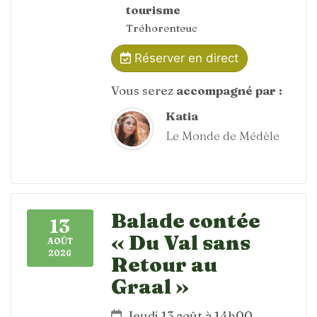
tourisme
Tréhorenteuc
Réserver en direct
Vous serez
accompagné par :
Katia
Le Monde de Médèle
Balade contée
13
« Du Val sans
AOÛT
2026
Retour au
Graal »
Jeudi 13 août à 14h00