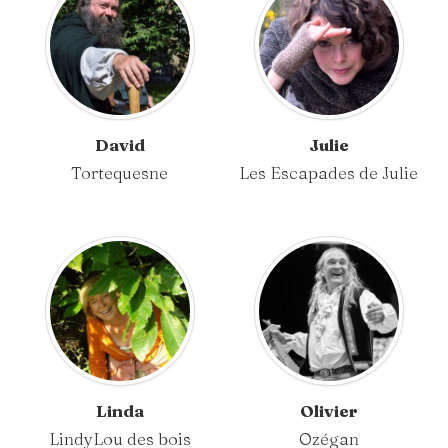
David
Julie
Tortequesne
Les Escapades de Julie
Linda
Olivier
LindyLou des bois
Ozégan