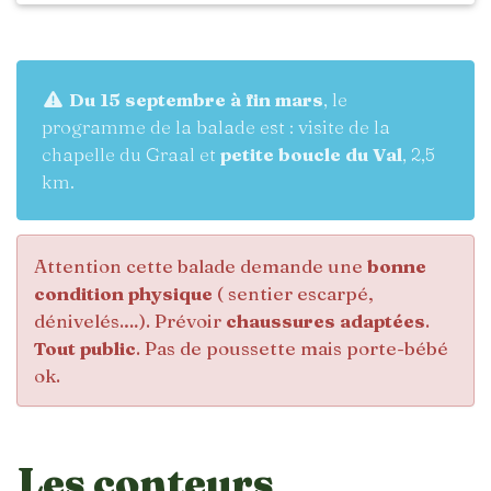
Du 15 septembre à fin mars
, le
programme de la balade est : visite de la
chapelle du Graal et
petite boucle du Val
, 2,5
km.
Attention cette balade demande une
bonne
condition physique
( sentier escarpé,
dénivelés.…). Prévoir
chaussures adaptées
.
Tout public
. Pas de poussette mais porte-bébé
ok.
Les conteurs