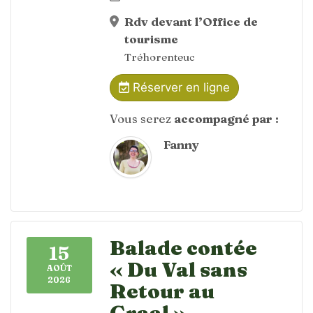
Rdv devant l’Office de
tourisme
Tréhorenteuc
Réserver en ligne
Vous serez
accompagné par :
Fanny
Balade contée
15
« Du Val sans
AOÛT
2026
Retour au
Graal »