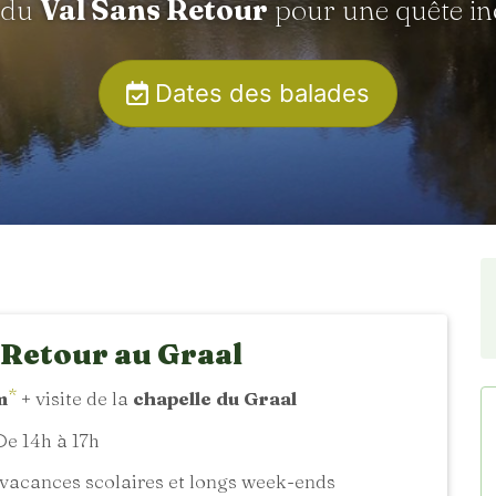
 du
Val Sans Retour
pour une quête in
Dates des balades
 Retour au Graal
*
m
+ visite de la
chapelle du Graal
e 14h à 17h
vacances scolaires et longs week-ends