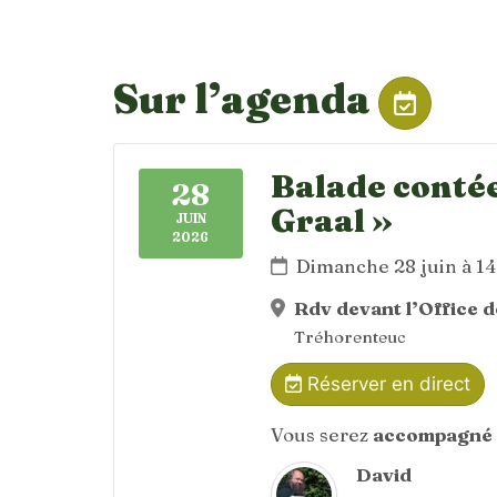
Sur l’agenda
Balade contée
28
Graal »
JUIN
2026
Dimanche 28 juin à 1
Rdv devant l’Office 
Tréhorenteuc
Réserver en direct
Vous serez
accompagné 
David