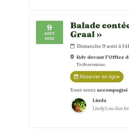
Balade contée
9
Graal »
AOÛT
2026
Dimanche 9 août à 1
Rdv devant l’Office 
Tréhorenteuc
Réserver en ligne
Vous serez
accompagné 
Linda
LindyLou des bo