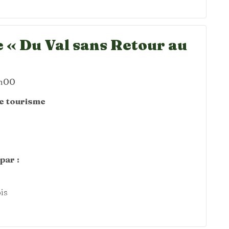
 « Du Val sans Retour au
4h00
de tourisme
par :
is