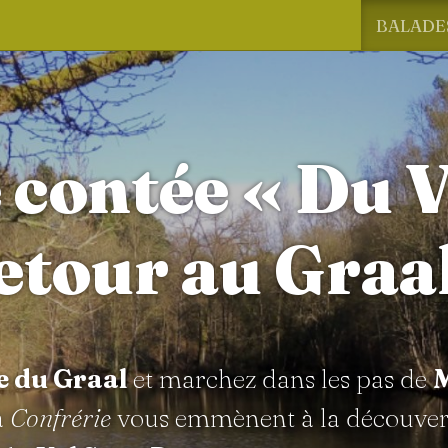
BALADE
 contée « Du V
etour au Graal
e du Graal
et marchez dans les pas de
M
a
Confrérie
vous emmènent à la découver