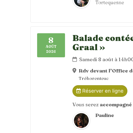
Tortequesne
Balade contée
8
Graal »
AOÛT
2026
Samedi 8 août à 14h0
Rdv devant l’Office 
Tréhorenteuc
Réserver en ligne
Vous serez
accompagné 
Pauline