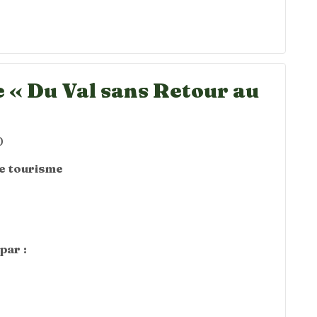
 « Du Val sans Retour au
0
de tourisme
par :