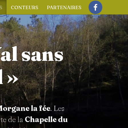
S
CONTEURS
PARTENAIRES
Facebook
al sans
 »
organe la fée
. Les
te de la
Chapelle du