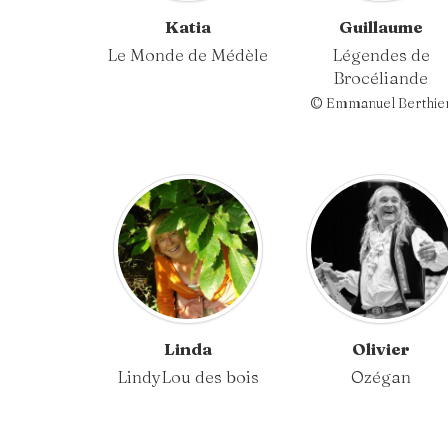
Katia
Guillaume
Le Monde de Médèle
Légendes de
Brocéliande
© Emmanuel Berthie
Linda
Olivier
LindyLou des bois
Ozégan