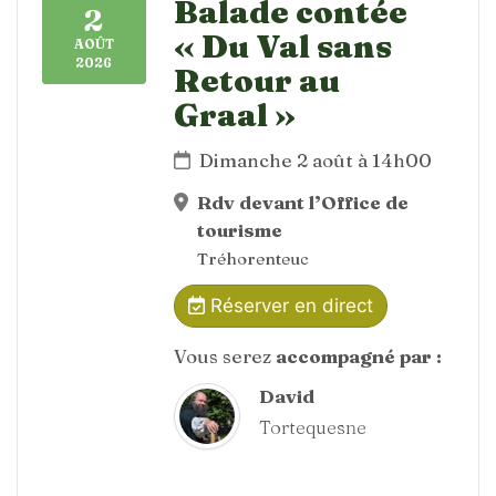
Balade contée
2
« Du Val sans
AOÛT
2026
Retour au
Graal »
Dimanche 2 août à 14h00
Rdv devant l’Office de
tourisme
Tréhorenteuc
Réserver en direct
Vous serez
accompagné par :
David
Tortequesne