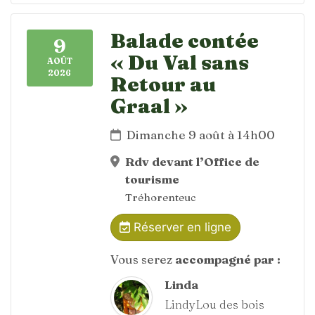
Balade contée
9
« Du Val sans
AOÛT
2026
Retour au
Graal »
Dimanche 9 août à 14h00
Rdv devant l’Office de
tourisme
Tréhorenteuc
Réserver en ligne
Vous serez
accompagné par :
Linda
LindyLou des bois