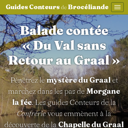
Guides Conteurs
Brocéliande
de
Affic
aller au contenu
Balade contée
« Du Val sans
Retour au Graal »
Pénétrez le
mystère du Graal
et
marchez dans les pas de
Morgane
la fée
. Les guides Conteurs de la
Confrérie
vous emmènent à la
découverte de la
Chapelle du Graal