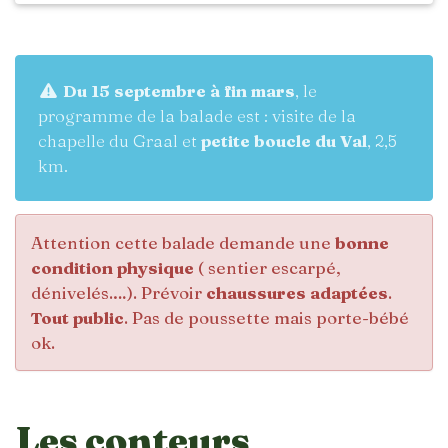
Du 15 septembre à fin mars
, le
programme de la balade est : visite de la
chapelle du Graal et
petite boucle du Val
, 2,5
km.
Attention cette balade demande une
bonne
condition physique
( sentier escarpé,
dénivelés.…). Prévoir
chaussures adaptées
.
Tout public
. Pas de poussette mais porte-bébé
ok.
Les conteurs