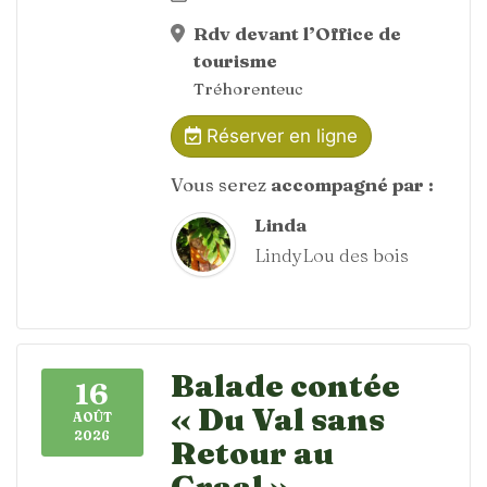
Rdv devant l’Office de
tourisme
Tréhorenteuc
Réserver en ligne
Vous serez
accompagné par :
Linda
LindyLou des bois
Balade contée
16
« Du Val sans
AOÛT
2026
Retour au
Graal »