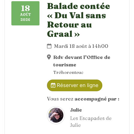
Balade contée
18
« Du Val sans
AOÛT
2026
Retour au
Graal »
Mardi 18 août à 14h00
Rdv devant l’Office de
tourisme
Tréhorenteuc
Réserver en ligne
Vous serez
accompagné par :
Julie
Les Escapades de
Julie