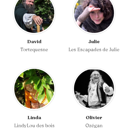
David
Julie
Tortequesne
Les Escapades de Julie
Linda
Olivier
LindyLou des bois
Ozégan