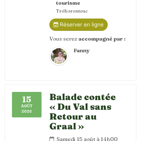
tourisme
Tréhorenteuc
Réserver en ligne
Vous serez
accompagné par :
Fanny
Balade contée
15
« Du Val sans
AOÛT
2026
Retour au
Graal »
Samedi 15 août à 14h00