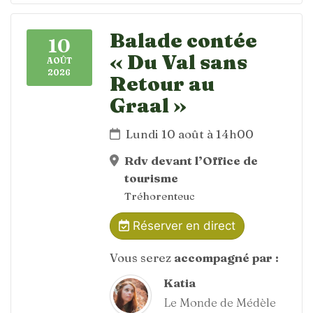
Balade contée
10
« Du Val sans
AOÛT
2026
Retour au
Graal »
Lundi 10 août à 14h00
Rdv devant l’Office de
tourisme
Tréhorenteuc
Réserver en direct
Vous serez
accompagné par :
Katia
Le Monde de Médèle