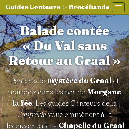
Guides Conteurs
Brocéliande
de
Affic
aller au contenu
Balade contée
« Du Val sans
Retour au Graal »
Pénétrez le
mystère du Graal
et
marchez dans les pas de
Morgane
la fée
. Les guides Conteurs de la
Confrérie
vous emmènent à la
découverte de la
Chapelle du Graal