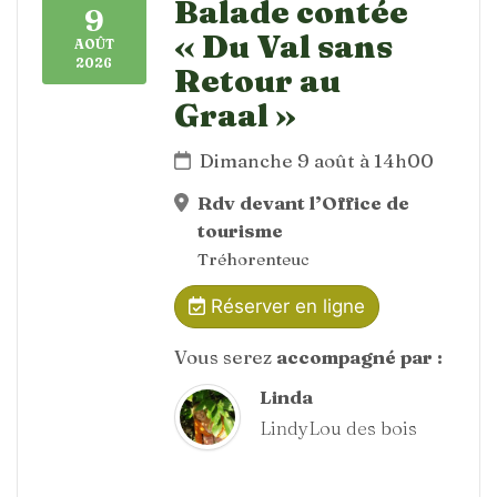
Balade contée
9
« Du Val sans
AOÛT
2026
Retour au
Graal »
Dimanche 9 août à 14h00
Rdv devant l’Office de
tourisme
Tréhorenteuc
Réserver en ligne
Vous serez
accompagné par :
Linda
LindyLou des bois