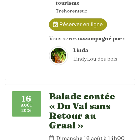
tourisme
Tréhorenteuc
Réserver en ligne
Vous serez
accompagné par :
Linda
LindyLou des bois
Balade contée
16
« Du Val sans
AOÛT
2026
Retour au
Graal »
Dimanche 16 août à 14h00