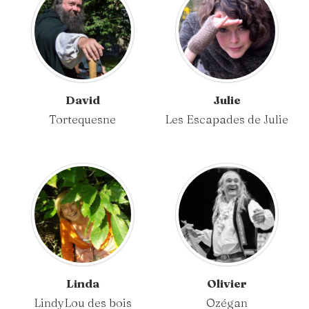
David
Julie
Tortequesne
Les Escapades de Julie
Linda
Olivier
LindyLou des bois
Ozégan