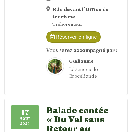
Rdv devant l’Office de
tourisme
Tréhorenteuc
Réserver en ligne
Vous serez
accompagné par :
Guillaume
Légendes de
Brocéliande
Balade contée
17
« Du Val sans
AOÛT
2026
Retour au