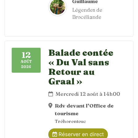
Guillaume
Légendes de
Brocéliande
Balade contée
12
« Du Val sans
AOÛT
2026
Retour au
Graal »
Mercredi 12 août à 14h00
Rdv devant l’Office de
tourisme
Tréhorenteuc
Réserver en direct