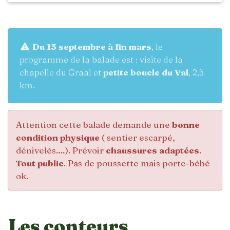
Du 15 septembre à fin mars
, le
programme de la balade est : visite de la
chapelle du Graal et
petite boucle du Val
, 2,5
km.
Attention cette balade demande une
bonne
condition physique
( sentier escarpé,
dénivelés.…). Prévoir
chaussures adaptées
.
Tout public
. Pas de poussette mais porte-bébé
ok.
Les conteurs