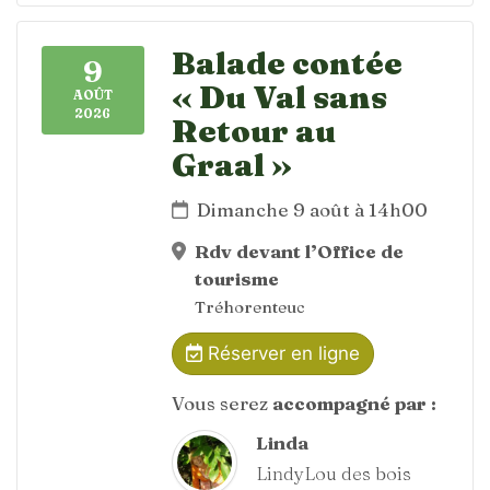
Balade contée
9
« Du Val sans
AOÛT
2026
Retour au
Graal »
Dimanche 9 août à 14h00
Rdv devant l’Office de
tourisme
Tréhorenteuc
Réserver en ligne
Vous serez
accompagné par :
Linda
LindyLou des bois