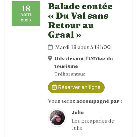
Balade contée
18
« Du Val sans
AOÛT
2026
Retour au
Graal »
Mardi 18 août à 14h00
Rdv devant l’Office de
tourisme
Tréhorenteuc
Réserver en ligne
Vous serez
accompagné par :
Julie
Les Escapades de
Julie