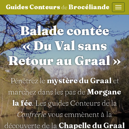
Guides Conteurs
Brocéliande
de
Affic
aller au contenu
Balade contée
« Du Val sans
Retour au Graal »
Pénétrez le
mystère du Graal
et
marchez dans les pas de
Morgane
la fée
. Les guides Conteurs de la
Confrérie
vous emmènent à la
découverte de la
Chapelle du Graal