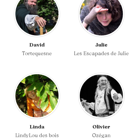
David
Julie
Tortequesne
Les Escapades de Julie
Linda
Olivier
LindyLou des bois
Ozégan