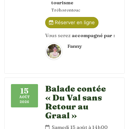
tourisme
Tréhorenteuc
Réserver en ligne
Vous serez
accompagné par :
Fanny
Balade contée
15
« Du Val sans
AOÛT
2026
Retour au
Graal »
Samedi 15 août à 14h00