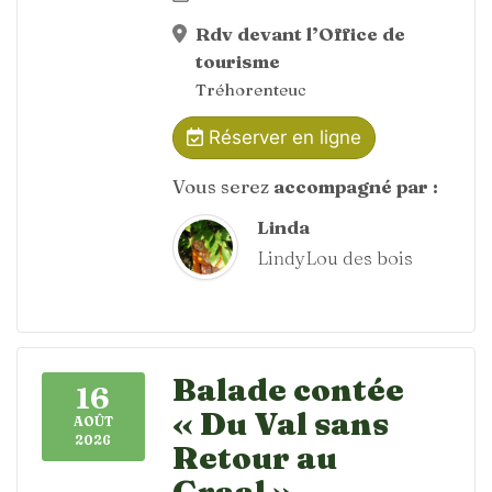
Rdv devant l’Office de
tourisme
Tréhorenteuc
Réserver en ligne
Vous serez
accompagné par :
Linda
LindyLou des bois
Balade contée
16
« Du Val sans
AOÛT
2026
Retour au
Graal »