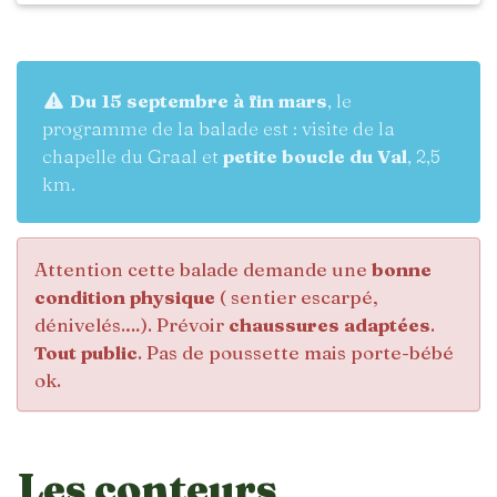
Du 15 septembre à fin mars
, le
programme de la balade est : visite de la
chapelle du Graal et
petite boucle du Val
, 2,5
km.
Attention cette balade demande une
bonne
condition physique
( sentier escarpé,
dénivelés.…). Prévoir
chaussures adaptées
.
Tout public
. Pas de poussette mais porte-bébé
ok.
Les conteurs