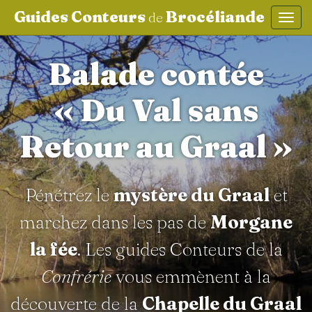
Guides Conteurs
Brocéliande
de
Affic
aller au contenu
Balade contée
« Du Val sans
Retour au Graal »
Pénétrez le
mystère du Graal
et
marchez dans les pas de
Morgane
la fée
. Les guides Conteurs de la
Confrérie
vous emmènent à la
découverte de la
Chapelle du Graal