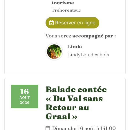
tourisme
Tréhorenteuc
Réserver en ligne
Vous serez
accompagné par :
Linda
LindyLou des bois
Balade contée
16
« Du Val sans
AOÛT
2026
Retour au
Graal »
Dimanche 16 août à 14h00