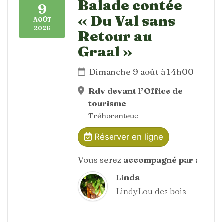
Balade contée
9
« Du Val sans
AOÛT
2026
Retour au
Graal »
Dimanche 9 août à 14h00
Rdv devant l’Office de
tourisme
Tréhorenteuc
Réserver en ligne
Vous serez
accompagné par :
Linda
LindyLou des bois