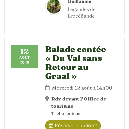
Guillaume
Légendes de
Brocéliande
Balade contée
12
« Du Val sans
AOÛT
2026
Retour au
Graal »
Mercredi 12 août à 14h00
Rdv devant l’Office de
tourisme
Tréhorenteuc
Réserver en direct