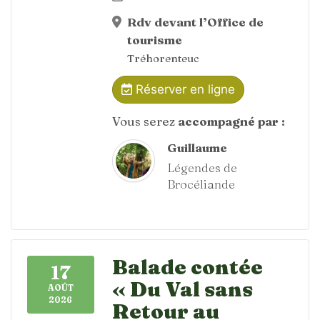
Rdv devant l’Office de
tourisme
Tréhorenteuc
Réserver en ligne
Vous serez
accompagné par :
Guillaume
Légendes de
Brocéliande
Balade contée
17
« Du Val sans
AOÛT
2026
Retour au