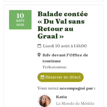
Balade contée
10
« Du Val sans
AOÛT
2026
Retour au
Graal »
Lundi 10 août à 14h00
Rdv devant l’Office de
tourisme
Tréhorenteuc
Réserver en direct
Vous serez
accompagné par :
Katia
Le Monde de Médèle