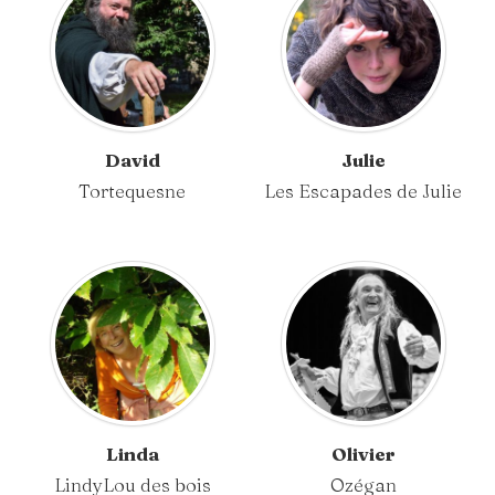
David
Julie
Tortequesne
Les Escapades de Julie
Linda
Olivier
LindyLou des bois
Ozégan