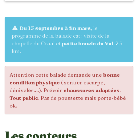
Du 15 septembre à fin mars
, le
programme de la balade est : visite de la
chapelle du Graal et
petite boucle du Val
, 2,5
km.
Attention cette balade demande une
bonne
condition physique
( sentier escarpé,
dénivelés.…). Prévoir
chaussures adaptées
.
Tout public
. Pas de poussette mais porte-bébé
ok.
Les conteurs