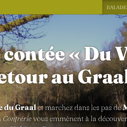
BALADE
 contée « Du V
etour au Graal
e du Graal
et marchez dans les pas de
M
a
Confrérie
vous emmènent à la découver