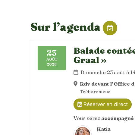
Sur l’agenda
Balade contée
23
Graal »
AOÛT
2026
Dimanche 23 août à 
Rdv devant l’Office 
Tréhorenteuc
Réserver en direct
Vous serez
accompagné 
Katia