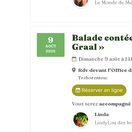
Le Monde de Mé
Balade contée
9
Graal »
AOÛT
2026
Dimanche 9 août à 1
Rdv devant l’Office 
Tréhorenteuc
Réserver en ligne
Vous serez
accompagné 
Linda
LindyLou des bo