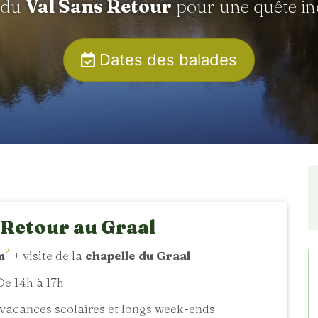
 du
Val Sans Retour
pour une quête in
Dates des balades
 Retour au Graal
*
m
+ visite de la
chapelle du Graal
e 14h à 17h
vacances scolaires et longs week-ends