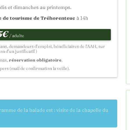
dis et dimanches au printemps.
e de tourisme de Tréhorenteuc
à 14h
5€
/ adulte
18 ans, demandeurs d’emploi, bénéficiaires de l’AAH, sur
n d’un justificatif )
 max,
réservation obligatoire
.
pers (mail de confirmation la veille).
gramme de la balade est : visite de la chapelle du