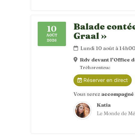
Balade contée
10
Graal »
AOÛT
2026
Lundi 10 août à 14h0
Rdv devant l’Office 
Tréhorenteuc
Réserver en direct
Vous serez
accompagné 
Katia
Le Monde de Mé