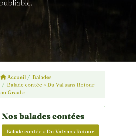
oubliable.
Accueil
Balades
Balade contée « Du Val sans Retour
au Graal »
Nos balades contées
Balade contée « Du Val sans Retour