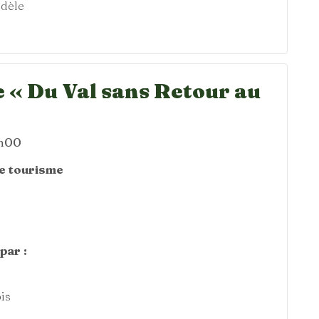
dèle
 « Du Val sans Retour au
4h00
de tourisme
par :
is