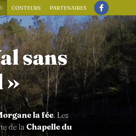
S
CONTEURS
PARTENAIRES
Facebook
al sans
 »
organe la fée
. Les
te de la
Chapelle du