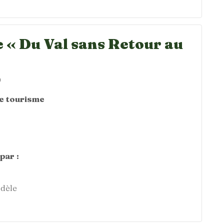
 « Du Val sans Retour au
0
de tourisme
par :
dèle