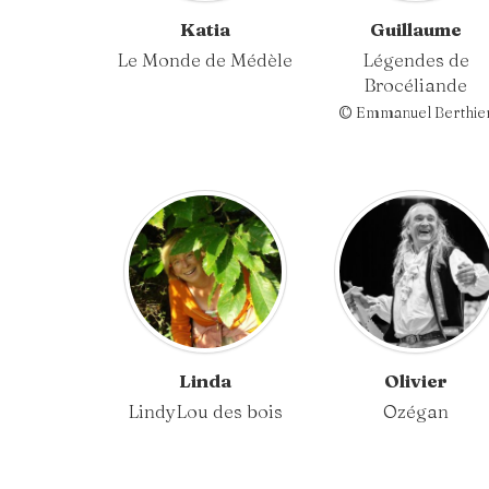
Katia
Guillaume
Le Monde de Médèle
Légendes de
Brocéliande
© Emmanuel Berthie
Linda
Olivier
LindyLou des bois
Ozégan