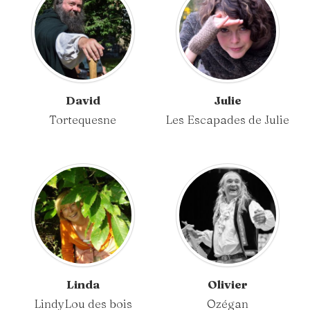
David
Julie
Tortequesne
Les Escapades de Julie
Linda
Olivier
LindyLou des bois
Ozégan