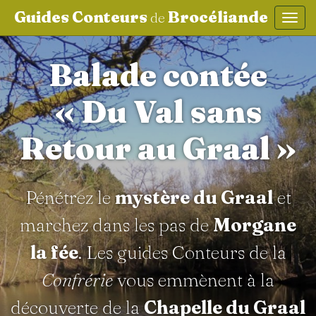
Guides Conteurs
Brocéliande
de
Affic
aller au contenu
Balade contée
« Du Val sans
Retour au Graal »
Pénétrez le
mystère du Graal
et
marchez dans les pas de
Morgane
la fée
. Les guides Conteurs de la
Confrérie
vous emmènent à la
découverte de la
Chapelle du Graal