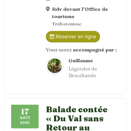
Rdv devant l’Office de
tourisme
Tréhorenteuc
Réserver en ligne
Vous serez
accompagné par :
Guillaume
Légendes de
Brocéliande
Balade contée
17
« Du Val sans
AOÛT
2026
Retour au