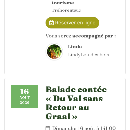
tourisme
Tréhorenteuc
Réserver en ligne
Vous serez
accompagné par :
Linda
LindyLou des bois
Balade contée
16
« Du Val sans
AOÛT
2026
Retour au
Graal »
Dimanche 16 août à 14h00