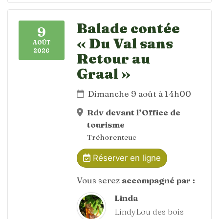
Balade contée
9
« Du Val sans
AOÛT
2026
Retour au
Graal »
Dimanche 9 août à 14h00
Rdv devant l’Office de
tourisme
Tréhorenteuc
Réserver en ligne
Vous serez
accompagné par :
Linda
LindyLou des bois