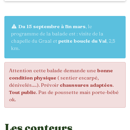
Du 15 septembre à fin mars
, le
programme de la balade est : visite de la
chapelle du Graal et
petite boucle du Val
, 2,5
km.
Attention cette balade demande une
bonne
condition physique
( sentier escarpé,
dénivelés.…). Prévoir
chaussures adaptées
.
Tout public
. Pas de poussette mais porte-bébé
ok.
Les conteurs