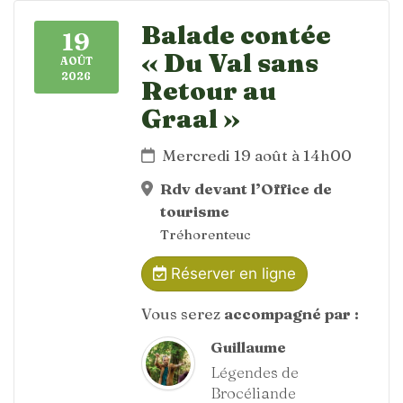
Balade contée
19
« Du Val sans
AOÛT
2026
Retour au
Graal »
Mercredi 19 août à 14h00
Rdv devant l’Office de
tourisme
Tréhorenteuc
Réserver en ligne
Vous serez
accompagné par :
Guillaume
Légendes de
Brocéliande