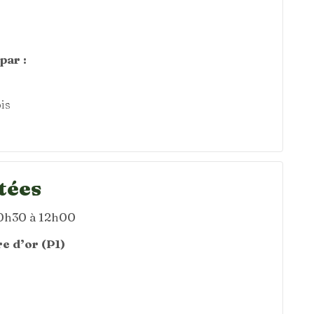
par :
is
tées
10h30 à 12h00
e d’or (P1)