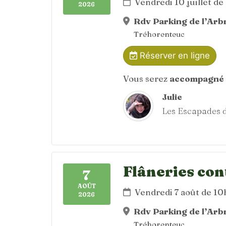
Vendredi 10 juillet d
2026
Rdv Parking de l’Arbr
Tréhorenteuc
Réserver en ligne
Vous serez
accompagné 
Julie
Les Escapades d
Flâneries con
7
AOÛT
Vendredi 7 août de 1
2026
Rdv Parking de l’Arbr
Tréhorenteuc