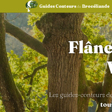
Guides Conteurs
Brocéliande
de
aller au contenu
Flâne
Les guides-conteurs d
tou