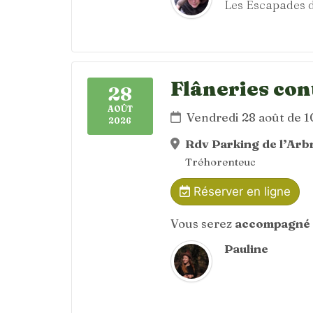
Les Escapades d
Flâneries con
28
AOÛT
Vendredi 28 août de 
2026
Rdv Parking de l’Arbr
Tréhorenteuc
Réserver en ligne
Vous serez
accompagné 
Pauline