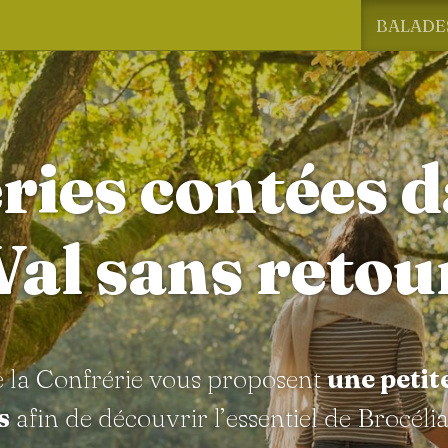
BALADE
ries contées d
Val sans retou
e la Confrérie vous proposent
une petit
s
afin de découvrir l’essentiel de Brocéli