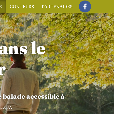
S
CONTEURS
PARTENAIRES
Facebook
ans le
r
e balade accessible à
ande.