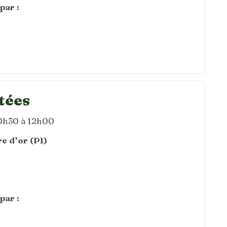
par :
tées
10h30 à 12h00
e d’or (P1)
par :