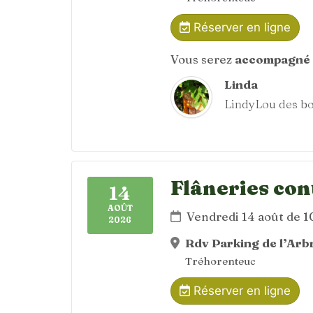
Réserver en ligne
Vous serez
accompagné 
Linda
LindyLou des bo
Flâneries con
14
AOÛT
Vendredi 14 août de 
2026
Rdv Parking de l’Arbr
Tréhorenteuc
Réserver en ligne