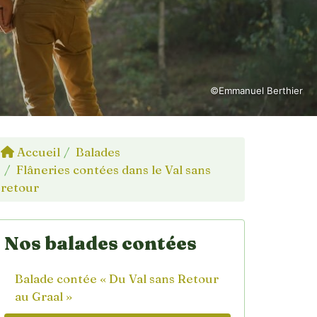
©Emmanuel Berthier
Accueil
Balades
Flâneries contées dans le Val sans
retour
Nos balades contées
Balade contée « Du Val sans Retour
au Graal »