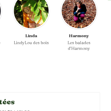
Linda
Harmony
e
LindyLou des bois
Les balades
d’Harmony
tées