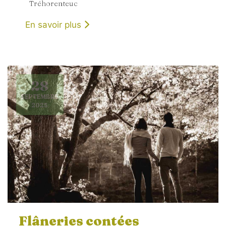
Tréhorenteuc
En savoir plus
28
SEPTEMBRE
2025
Flâneries contées