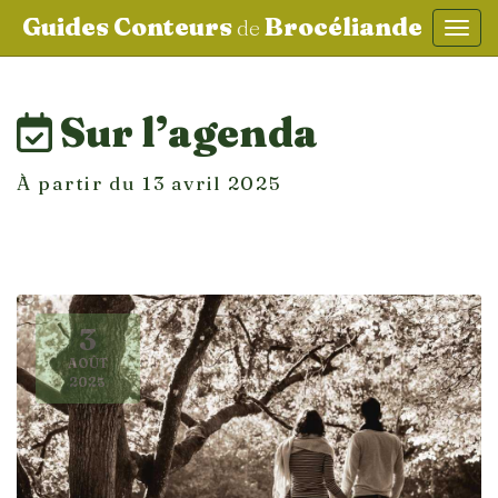
Guides Conteurs
Brocéliande
de
Affic
aller au contenu
Sur l’agenda
À partir du 13 avril 2025
3
AOÛT
2025