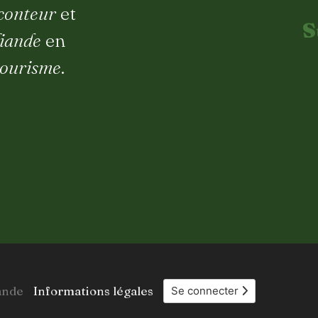
-conteur
et
S
liande
en
tourisme
.
ande
Informations légales
Se connecter