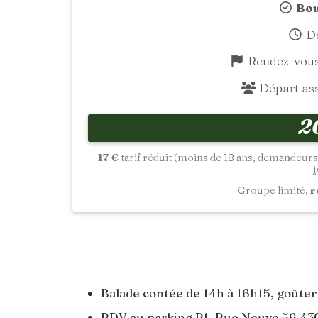
Bou
De
Rendez-vous 
Départ assu
2
17 €
tarif réduit (moins de 18 ans, demandeurs
j
Groupe limité,
r
Balade contée de 14h à 16h15, goûter
RDV au parking P1, Rue Neuve 56 4