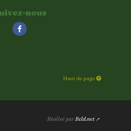
uivez-nous
Facebook
Haut de page
Réalisé par
Bcld.net