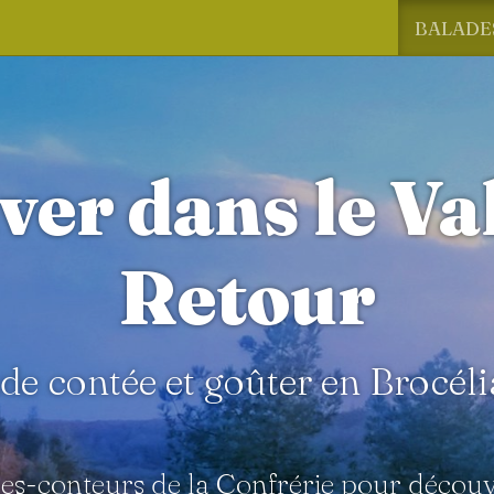
BALADE
ver dans le Va
Retour
de contée et goûter en Brocél
des-conteurs de la Confrérie pour décou