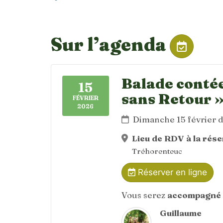
Sur l’agenda
Balade contée
15
sans Retour 
FÉVRIER
2026
Dimanche 15 février 
Lieu de RDV à la rés
Tréhorenteuc
Réserver en ligne
Vous serez
accompagné 
Guillaume