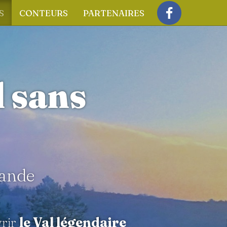
S
CONTEURS
PARTENAIRES
Facebook
l sans
iande
vrir
le Val légendaire