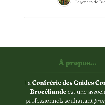
Légendes de Br
À propos...
La
Confrérie des Guides Co
Brocéliande
est une associ
professionnels souhaitant
pro