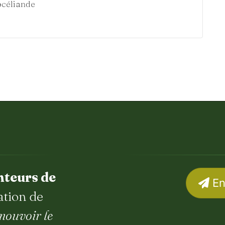
océliande
nteurs de
En
ation de
mouvoir le