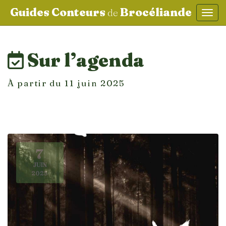
Guides Conteurs
Brocéliande
de
Affic
aller au contenu
Sur l’agenda
À partir du 11 juin 2025
7
JUIN
2025