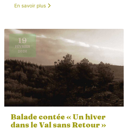
En savoir plus
19
FÉVRIER
2026
Balade contée « Un hiver
dans le Val sans Retour »