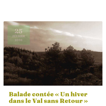
25
FÉVRIER
2026
Balade contée « Un hiver
dans le Val sans Retour »