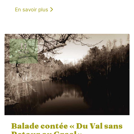
En savoir plus
11
MARS
2026
Balade contée « Du Val sans