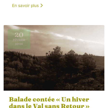
En savoir plus
20
FÉVRIER
2026
Balade contée « Un hiver
dans le Val sans Retour »