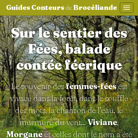
Guides Conteurs
Brocéliande
de
Affic
aller au contenu
Sur le sentier des
Fées, balade
contée féerique
Le souvenir des
femmes-fées
est
vivace dans la forêt, dans le souffle
des mots, la chanson de l’eau, le
murmure du vent...
Viviane
,
Morgane
et celles dont le nom a été