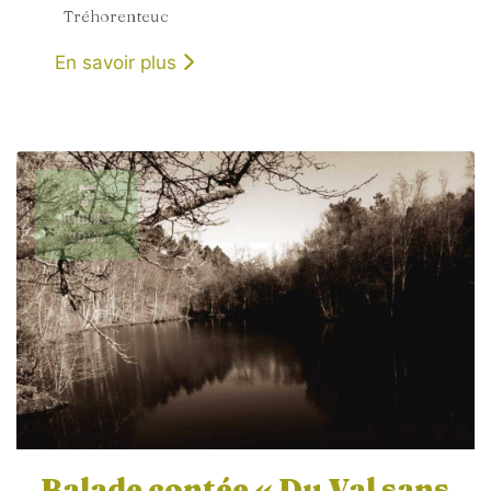
Tréhorenteuc
En savoir plus
7
JUILLET
2026
Balade contée « Du Val sans