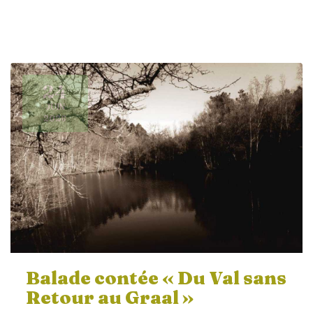
24
JUIN
2026
Balade contée « Du Val sans
Retour au Graal »